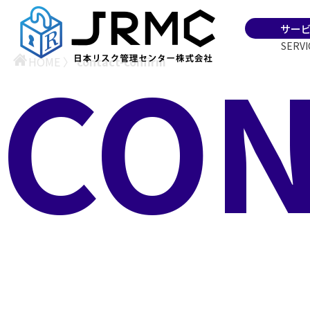
サー
CON
SERVI
HOME
〉
contact-confirm