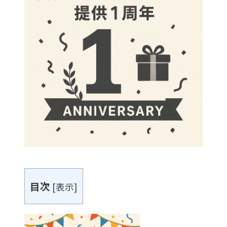
目次
[
表示
]