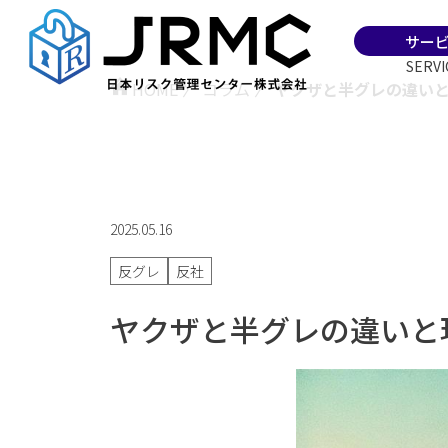
サー
SERVI
HOME
〉
コラム
〉
ヤクザと半グレの違い
2025.05.16
反グレ
反社
ヤクザと半グレの違いと