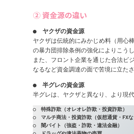
② 資金源の違い
●　ヤクザの資金源
ヤクザは伝統的にみかじめ料（用心
の暴力団排除条例の強化によりこう
また、フロント企業を通じた合法ビ
なるなど資金調達の面で苦境に立た
●　半グレの資金源
半グレは、ヤクザと異なり、より現
○　特殊詐欺（オレオレ詐欺・投資詐欺）
○　マルチ商法・投資詐欺（仮想通貨・FX
○　闇バイト（強盗・詐欺・違法金融）
○　ドラッグや違法薬物の売買