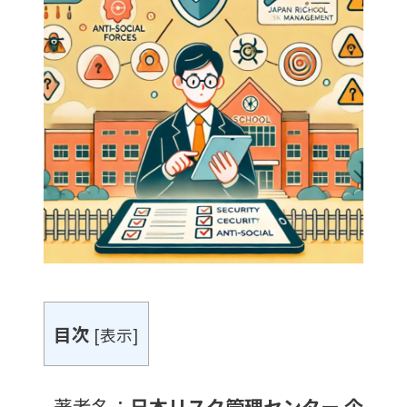
目次
[
表示
]
著者名：
日本リスク管理センター 企