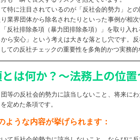
して特に注目されているのが「反社会的勢力」との
たり業界団体から除名されたりといった事例が相次
に「反社排除条項（暴力団排除条項）」を取り入れ
るから安心」という考えは大きな落とし穴です。反
としての反社チェックの重要性を多角的かつ実務的
項とは何か？～法務上の位置
力団等の反社会的勢力に該当しないこと、将来にわ
旨を定めた条項です。
のような内容が挙げられます：
おいて反社会的勢力に該当しないこと、ならびに反