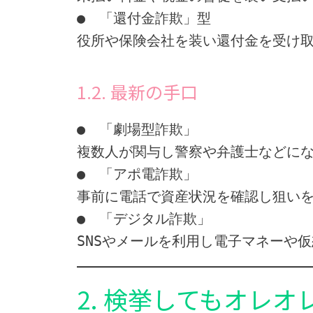
●　「還付金詐欺」型
役所や保険会社を装い還付金を受け取
1.2. 最新の手口
●　「劇場型詐欺」
複数人が関与し警察や弁護士などに
●　「アポ電詐欺」
事前に電話で資産状況を確認し狙い
●　「デジタル詐欺」
SNSやメールを利用し電子マネーや
2. 検挙してもオレ