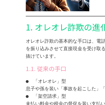
1. オレオレ詐欺の
オレオレ詐欺の基本的な手口は、電
を振り込みさせて直接現金を受け取
抜けています。
1.1. 従来の手口
●　「オレオレ」型
息子や孫を装い「事故を起こした」
●　「架空請求」型
未払い料金や税金の督促を装い支払